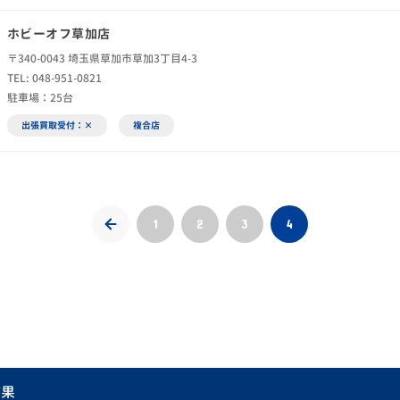
ホビーオフ草加店
〒340-0043 埼玉県草加市草加3丁目4-3
TEL: 048-951-0821
駐車場：25台
出張買取受付：×
複合店
1
2
3
4
結果