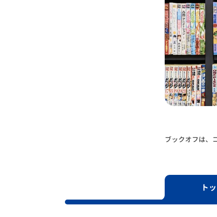
1
2
3
4
5
ブックオフは、コ
トッ