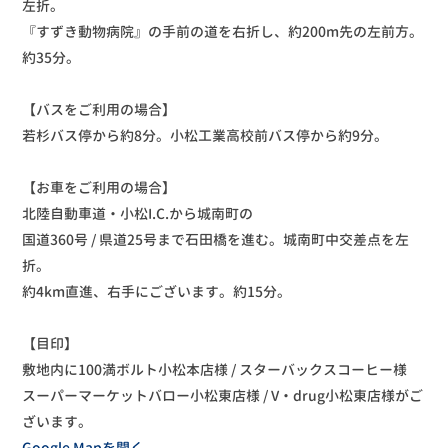
左折。
『すずき動物病院』の手前の道を右折し、約200m先の左前方。
約35分。
【バスをご利用の場合】
若杉バス停から約8分。小松工業高校前バス停から約9分。
【お車をご利用の場合】
北陸自動車道・小松I.C.から城南町の
国道360号 / 県道25号まで石田橋を進む。城南町中交差点を左
折。
約4km直進、右手にございます。約15分。
【目印】
敷地内に100満ボルト小松本店様 / スターバックスコーヒー様
スーパーマーケットバロー小松東店様 / V・drug小松東店様がご
ざいます。
Google Mapを開く