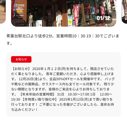
01
/12
青葉台駅北口より徒歩2分。営業時間10：30-19：30でございま
す。
お知らせ
【お知らせ】
2026年１月１２日(月)を持ちまして、閉店させていた
だく事となりました。
長年ご愛顧いただき、心より感謝申し上げま
す。
12月26日(金)より、全品50%OFFセールを開催中です。
バッグ
や靴などの服飾品、ガラスケース内も全てセール対象です。
残り少
ない期間となりますが、皆様のご来店を心よりお待ちしておりま
す。
【年末年始の営業時間】
31日 10:30～17:00
1日 12:00～
19:30
【冬物買い取り強化中】
2025年1月12日(月)まで買い取りを
行っております！
ご不要になった冬服がございましたら、是非お持
ち込みください！