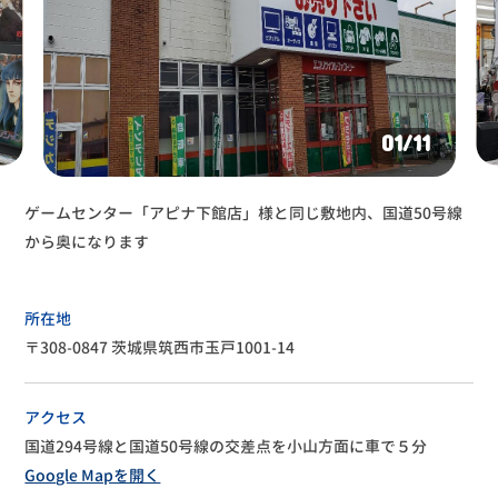
02
/11
ゲームセンター「アピナ下館店」様と同じ敷地内、国道50号線
入って左奥がハードオフになります
から奥になります
所在地
〒308-0847 茨城県筑西市玉戸1001-14
アクセス
国道294号線と国道50号線の交差点を小山方面に車で５分
Google Mapを開く