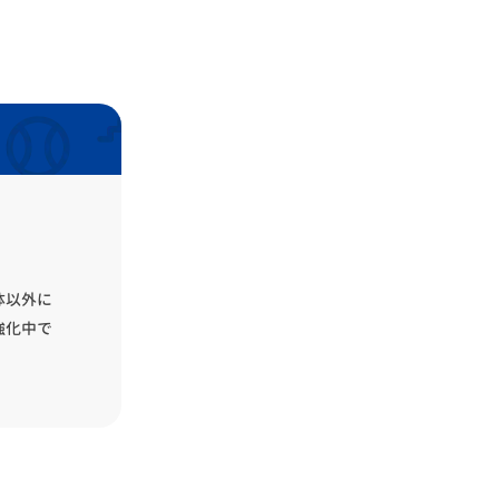
体以外に
強化中で