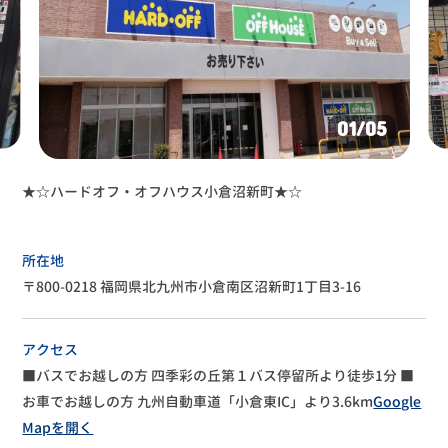
01
/05
★☆ハードオフ・オフハウス小倉沼新町★☆
所在地
〒800-0218 福岡県北九州市小倉南区沼新町1丁目3-16
アクセス
■バスでお越しの方
四季彩の丘第１バス停留所より徒歩1分
■
お車でお越しの方
九州自動車道「小倉東IC」より3.6km
Google
Mapを開く