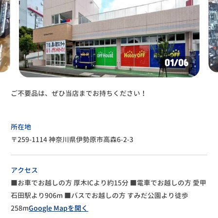
01
/06
ご不要品は、ぜひ当店までお持ちください！
所在地
〒259-1114 神奈川県伊勢原市高森6-2-3
アクセス
■お車でお越しの方
厚木ICより約15分
■電車でお越しの方
愛甲
石田駅より906m
■バスでお越しの方
すみだ公園より徒歩
258m
Google Mapを開く