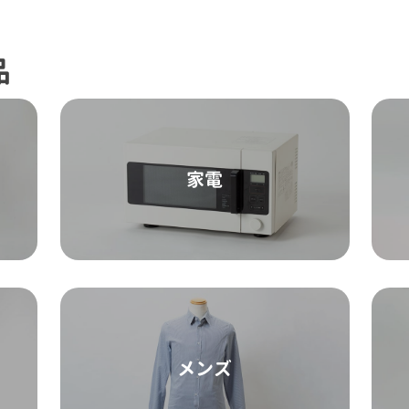
品
家電
メンズ