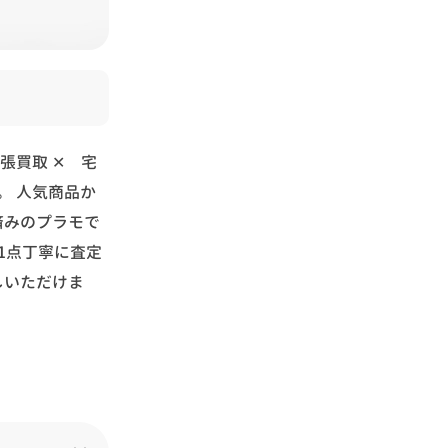
張買取 ✕ 宅
。
人気商品か
済みのプラモで
1点丁寧に査定
しいただけま