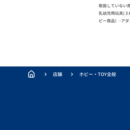
取扱していない
乳幼児用玩具(３
ピー商品）･ア
店舗
ホビー・TOY全般