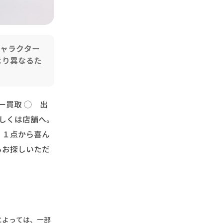
キャラクター
より異なるた
ー買取 ◯ 出
しくは店舗へ。
、１点から喜ん
らお探しいただ
によっては、一部