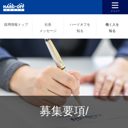
採用情報
トップ
社長
ハードオフを
働く人を
メッセージ
知る
知る
募集要項/