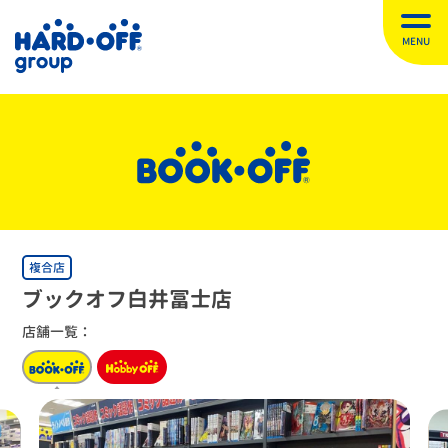
MENU
複合店
ブックオフ白井冨士店
店舗一覧：