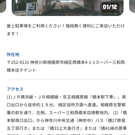
02
/12
お売り頂けるお品物、お買い上げいただいた重たいお品物な
ど、台車でお運びをお手伝い致します！
所在地
〒252-0131 神奈川県相模原市緑区西橋本4-1-1スーパー三和西
橋本店テナント
アクセス
(1)ＪＲ横浜線・ＪＲ相模線・京王相模原線『橋本駅下車』。南
口出口から徒歩約１９分。
緑区役所方面へ直進。相模原北警察
署の前を通り、左側。スーパー三和西橋本店様敷地内。
(2)『橋
本駅南口出口』から神奈川中央交通（神奈中）バス『橋27原宿
五丁目行き』または
『橋33上大島行き』または『橋41峡の原車