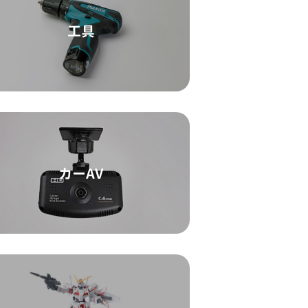
工具
カーAV