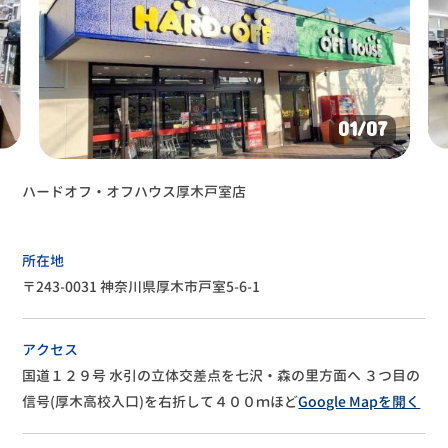
02
/07
ジャンク品、お任せください！ご不用品がございましたら、ぜ
ひお持ちくださいませ。
所在地
〒243-0031 神奈川県厚木市戸室5-6-1
アクセス
国道１２９号 水引の立体交差点を七沢・森の里方面へ
３つ目の
信号(厚木高校入口)を右折して４００ｍほど
Google Mapを開く