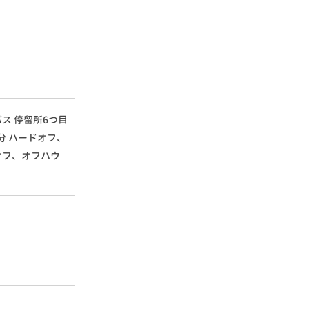
バス
停留所6つ目
分
ハードオフ、
オフ、オフハウ