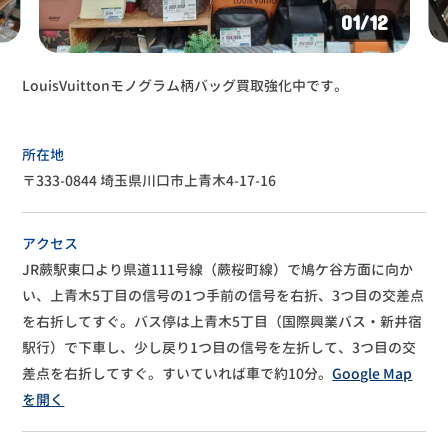
02
/12
LouisVuittonモノグラム柄バッグ買取強化中です。
所在地
〒333-0844 埼玉県川口市上青木4-17-16
アクセス
JR蕨駅東口より県道111号線（蕨桜町線）で鳩ケ谷方面に向か
い、上青木5丁目の信号の1つ手前の信号を右折、3つ目の交差点
を右折してすぐ。バス停は上青木5丁目（国際興業バス・新井宿
駅行）で下車し、少し戻り1つ目の信号を左折して、3つ目の交
差点を右折してすぐ。すいていれば車で約10分。
Google Map
を開く